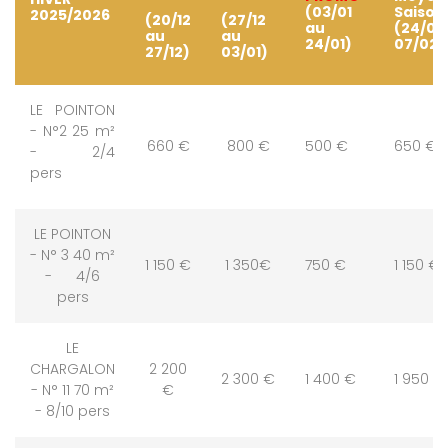
(03/01
Saison
2025/2026
(20/12
(27/12
au
(24/01
au
au
24/01)
07/02)
27/12)
03/01)
LE POINTON
- N°2 25 m²
660 €
800 €
500 €
650 €
- 2/4
pers
LE POINTON
- N° 3 40 m²
1 150 €
1 350€
750 €
1 150 €
- 4/6
pers
LE
CHARGALON
2 200
2 300 €
1 400 €
1 950 €
- N° 11 70 m²
€
- 8/10 pers