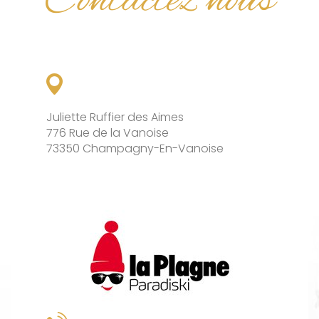
Contactez nous
Juliette Ruffier des Aimes
776 Rue de la Vanoise
73350 Champagny-En-Vanoise